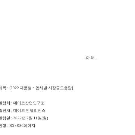
- 아 래 -
제목 : [
2022 제품별ㆍ업체별 시장규모총람
]
**발행처 : 데이코산업연구소
*출판처 : 데이코 인텔리전스
발행일 : 2022년 7월 11일(월)
판형 : B5 / 986페이지