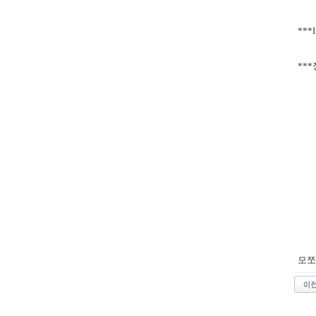
***
***
모쪼