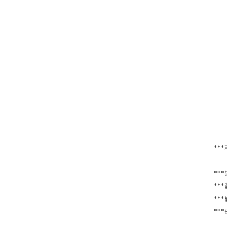
***
*
**
***
***