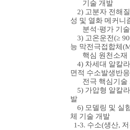
기술 개발
2) 고분자 전해질
성 및 열화 메커니
분석·평가 기술
3) 고온운전(≥ 9
능 막전극접합체(M
핵심 원천소재 
4) 차세대 알칼라
면적 수소발생반응(
전극 핵심기술 
5) 가압형 알칼라
발
6) 모델링 및 실
체 기술 개발
1-3. 수소(생산,